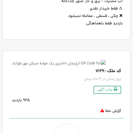
آب مشترک – برق و گاز کنتور جداگانه
⚠️ فقط خریدار نقدی
❌ چکی ، قسطی ، معامله نمیشود
بازدید فقط باهماهنگی
کد ملک :۷۱۲۶
بروز رسانی در ۴ ماه پیش
چاپ آگهی
۹۲۵ بازدید
گزارش خطا