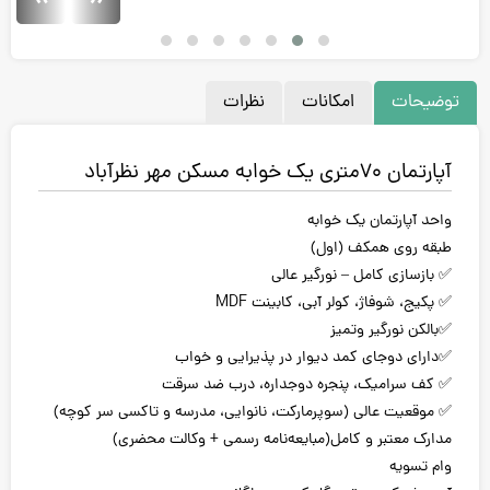
توضیحات
امکانات
نظرات
آپارتمان ۷۰متری یک خوابه مسکن مهر نظرآباد
واحد آپارتمان یک خوابه
طبقه روی همکف (اول)
✅ بازسازی کامل – نورگیر عالی
✅ پکیج، شوفاژ، کولر آبی، کابینت MDF
✅بالکن نورگیر وتمیز
✅دارای دوجای کمد دیوار در پذیرایی و خواب
✅ کف سرامیک، پنجره دوجداره، درب ضد سرقت
✅ موقعیت عالی (سوپرمارکت، نانوایی، مدرسه و تاکسی سر کوچه)
مدارک معتبر و کامل(مبایعه‌نامه رسمی + وکالت محضری)
وام تسویه